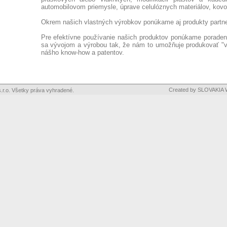
automobilovom priemysle, úprave celulóznych materiálov, kovov
Okrem našich vlastných výrobkov ponúkame aj produkty partne
Pre efektívne používanie našich produktov ponúkame porade
sa vývojom a výrobou tak, že nám to umožňuje produkovať "v
nášho know-how a patentov.
Created by SLOVAKIA 
.r.o. Všetky práva vyhradené.