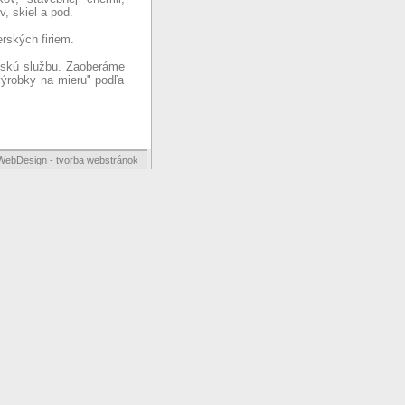
, skiel a pod.
rských firiem.
nskú službu. Zaoberáme
ýrobky na mieru" podľa
WebDesign
-
tvorba webstránok