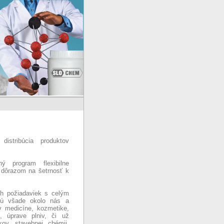
istribúcia produktov
 program flexibilne
 dôrazom na šetrnosť k
ych požiadaviek s celým
 sú všade okolo nás a
v medicíne, kozmetike,
, úprave plniv, či už
kov, stavebnej chémii,