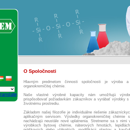
O Spoločnosti
Hlavným predmetom činnosti spoločnosti je výroba a d
organokremičitej chémie.
ranslate
Naše vlastné výrobné kapacity nám umožňujú výrobný
prispôsobovať požiadavkám zákazníkov a vyrábať výrobky s
životnému prostrediu.
Základom našej filozofie je individuálne riešenie zákazníck
aplikačným servisom. Výsledky organokremičitej chémie
nachádzajú neustále nové uplatnenia. Stretneme sa s nimi 
výrobkoch bytovej chémie, náterových hmotách, lepidlách
práškových alebo vláknitých, modifikácii plastov a kauču